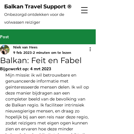
Бalkan Travel Support ®
Onbezorg
d ontdekken voor de
volwassen reiziger
Post
Niek van Hees
9 feb 2023
2 minuten om te lezen
Balkan: Feit en Fabel
Bijgewerkt op:
4 mrt 2023
Mijn missie: ik wil betrouwbare en 
genuanceerde informatie met 
geïnteresseerde mensen delen. Ik wil op 
deze manier bijdragen aan een 
completer beeld van de bevolking van 
de Balkan regio. Ik faciliteer intrinsiek 
nieuwsgierige mensen, en draag zo 
hopelijk bij aan een reis naar deze regio, 
zodat reizigers met eigen ogen kunnen 
zien en ervaren hoe deze minder 