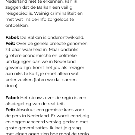
Nederland niet te erkennen, kan ik 
zeggen dat de Balkan een veilig 
reisgebied is. Weinig criminaliteit en 
met wat inside-info zorgeloos te 
ontdekken.
Fabel:
 De Balkan is onderontwikkeld. 
Feit:
 Over de gehele breedte genomen 
zit daar waarheid in. Maar ondanks 
grotere economische en politieke 
uitdagingen dan we in Nederland 
gewend zijn, komt het jou als reiziger 
aan niks te kort; je moet alleen wat 
beter zoeken (laten we dat samen 
doen). 
Fabel:
 Het nieuws over de regio is een 
afspiegeling van de realiteit.
Feit:
 Absoluut een gemiste kans voor 
de pers in Nederland. Er wordt eenzijdig 
en ongenuanceerd verslag gedaan met 
grote generalisaties. Ik laat je graag 
met eigen ogen zien hoe mooi de regio 