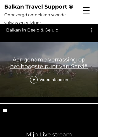
Бalkan Travel Support ®
Onbezorg
d ontdekken voor de
volwassen reiziger
Balkan in Beeld & Geluid
Aangename verrassing op
het hoogste punt van Servië
Video afspelen
Mijn Live stream