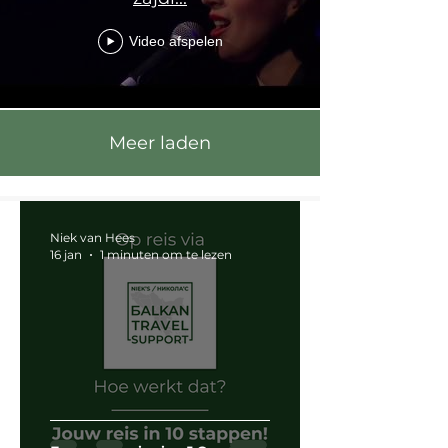
Video afspelen
Meer laden
Niek van Hees
16 jan
1 minuten om te lezen