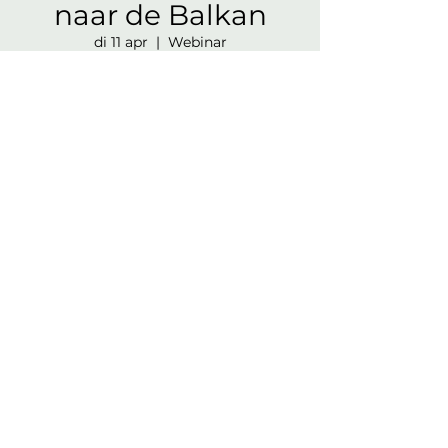
naar de Balkan
di 11 apr
  |  
Webinar
Ik vertel je het verhaal over reizen door
de Balkan, en hoop je te inspireren en al
je vragen te kunnen beantwoorden. Ik
doe dit op basis van 10 jaar woon- en
reiservaring in de regio, en een groot &
actueel netwerk. Uniek in Nederland! Ik
hoop je snel te zien. Groetjes, Niek.
Registratie is afgesloten
Andere evenementen
bekijken
Tijd en locatie
11 apr 2023, 19:30 – 20:00