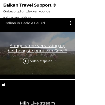
Бalkan Travel Support ®
Onbezorg
d ontdekken voor de
volwassen reiziger
Balkan in Beeld & Geluid
Aangename verrassing op
het hoogste punt van Servië
Video afspelen
Mijn Live stream