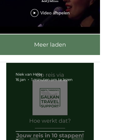
Video afspelen
Meer laden
Niek van Hees
16 jan
1 minuten om te lezen